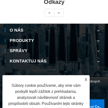
Odkazy
«
»
O NÁS
PRODUKTY
SPRÁVY
KONTAKTUJ NÁS
X
Links
|
Sitemap
|
RSS
|
XML
|
Zásady ochrany osobných
Súbory cookie používame, aby sme vám
poskytli lepší zážitok z prehliadania,
údajov
analyzovali návštevnosť stránok a
prispôsobili obsah. Používaním tejto stránky
Copyright © 2025 Wenzhou Xifa Electrical Equipment Co.,