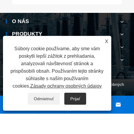
O NÁS
PRODUKTY
X
SPRÁVY
Súbory cookie používame, aby sme vám
poskytli lepší zážitok z prehliadania,
KONTAKTUJ NÁS
analyzovali návštevnosť stránok a
prispôsobili obsah. Používaním tejto stránky
súhlasíte s naším používaním
Links
|
Sitemap
|
RSS
|
XML
|
Zásady ochrany osobných
cookies.
Zásady ochrany osobných údajov
Odmietnuť
Prijať
údajov




Copyright © 2025 Wenzhou Xifa Electrical Equipment Co.,
Ltd. Všetky práva vyhradené.