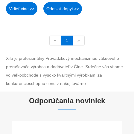
Vidieť viac >>
Odoslať dopyt >>
«
1
»
Xifa je profesionálny Prevádzkový mechanizmus vákuového
prerušovača výrobca a dodávateľ v Číne. Srdečne vás vítame
vo veľkoobchode s vysoko kvalitnými výrobkami za
konkurencieschopnú cenu z našej továrne.
Odporúčania noviniek