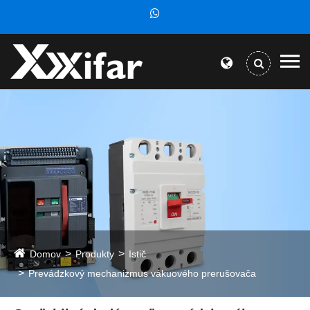
Domov
Produkty
Istič
Prevádzkový mechanizmus vákuového prerušovača