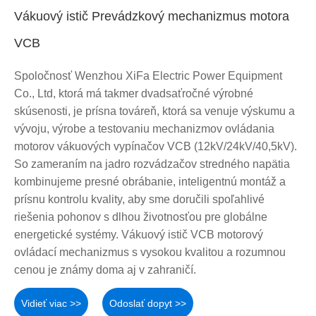
Vákuový istič Prevádzkový mechanizmus motora
VCB
Spoločnosť Wenzhou XiFa Electric Power Equipment
Co., Ltd, ktorá má takmer dvadsaťročné výrobné
skúsenosti, je prísna továreň, ktorá sa venuje výskumu a
vývoju, výrobe a testovaniu mechanizmov ovládania
motorov vákuových vypínačov VCB (12kV/24kV/40,5kV).
So zameraním na jadro rozvádzačov stredného napätia
kombinujeme presné obrábanie, inteligentnú montáž a
prísnu kontrolu kvality, aby sme doručili spoľahlivé
riešenia pohonov s dlhou životnosťou pre globálne
energetické systémy. Vákuový istič VCB motorový
ovládací mechanizmus s vysokou kvalitou a rozumnou
cenou je známy doma aj v zahraničí.
Vidieť viac >>
Odoslať dopyt >>