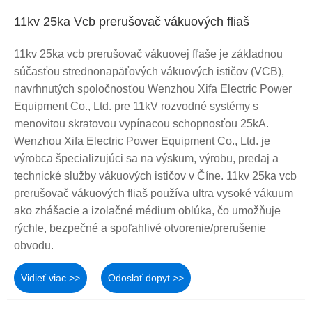
11kv 25ka Vcb prerušovač vákuových fliaš
11kv 25ka vcb prerušovač vákuovej fľaše je základnou
súčasťou strednonapäťových vákuových ističov (VCB),
navrhnutých spoločnosťou Wenzhou Xifa Electric Power
Equipment Co., Ltd. pre 11kV rozvodné systémy s
menovitou skratovou vypínacou schopnosťou 25kA.
Wenzhou Xifa Electric Power Equipment Co., Ltd. je
výrobca špecializujúci sa na výskum, výrobu, predaj a
technické služby vákuových ističov v Číne. 11kv 25ka vcb
prerušovač vákuových fliaš používa ultra vysoké vákuum
ako zhášacie a izolačné médium oblúka, čo umožňuje
rýchle, bezpečné a spoľahlivé otvorenie/prerušenie
obvodu.
Vidieť viac >>
Odoslať dopyt >>