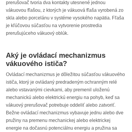
prerušovač tvoria dva kontakty utesnené jednou
vákuovou fľašou, z ktorých je vákuová fľaša vyrobená zo
skla alebo porcelánu v systéme vysokého napätia. Fľaša
je kľúčovou súčasťou na vytvorenie prostredia
prerušujúceho vákuový oblúk.
Aký je ovládací mechanizmus
vákuového ističa?
Ovládací mechanizmus je dôležitou súčasťou vákuového
ističa, ktorý je ovládaný predradeným ochranným relé
alebo vstavanými cievkami, aby premenil uloženú
mechanickú alebo elektrickú energiu na pohyb, keď sa
vákuový prerušovač potrebuje oddeliť alebo zatvoriť.
Bežne ovládací mechanizmus vybavuje jednu alebo dve
pružiny na premenu mechanickej alebo elektrickej
energie na dočasnú potenciálnu energiu a pružina sa