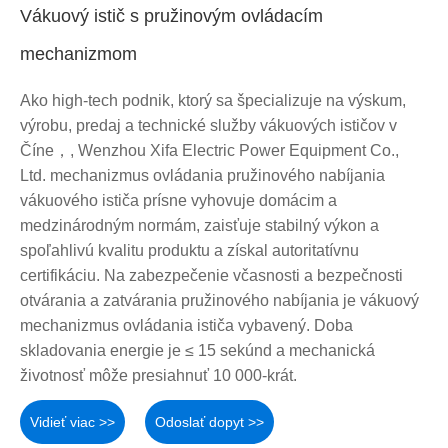
Vákuový istič s pružinovým ovládacím
mechanizmom
Ako high-tech podnik, ktorý sa špecializuje na výskum,
výrobu, predaj a technické služby vákuových ističov v
Číne，, Wenzhou Xifa Electric Power Equipment Co.,
Ltd. mechanizmus ovládania pružinového nabíjania
vákuového ističa prísne vyhovuje domácim a
medzinárodným normám, zaisťuje stabilný výkon a
spoľahlivú kvalitu produktu a získal autoritatívnu
certifikáciu. Na zabezpečenie včasnosti a bezpečnosti
otvárania a zatvárania pružinového nabíjania je vákuový
mechanizmus ovládania ističa vybavený. Doba
skladovania energie je ≤ 15 sekúnd a mechanická
životnosť môže presiahnuť 10 000-krát.
Vidieť viac >>
Odoslať dopyt >>