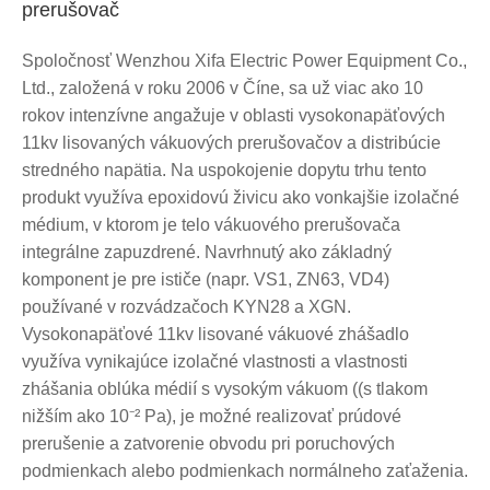
prerušovač
Spoločnosť Wenzhou Xifa Electric Power Equipment Co.,
Ltd., založená v roku 2006 v Číne, sa už viac ako 10
rokov intenzívne angažuje v oblasti vysokonapäťových
11kv lisovaných vákuových prerušovačov a distribúcie
stredného napätia. Na uspokojenie dopytu trhu tento
produkt využíva epoxidovú živicu ako vonkajšie izolačné
médium, v ktorom je telo vákuového prerušovača
integrálne zapuzdrené. Navrhnutý ako základný
komponent je pre ističe (napr. VS1, ZN63, VD4)
používané v rozvádzačoch KYN28 a XGN.
Vysokonapäťové 11kv lisované vákuové zhášadlo
využíva vynikajúce izolačné vlastnosti a vlastnosti
zhášania oblúka médií s vysokým vákuom ((s tlakom
nižším ako 10⁻² Pa), je možné realizovať prúdové
prerušenie a zatvorenie obvodu pri poruchových
podmienkach alebo podmienkach normálneho zaťaženia.