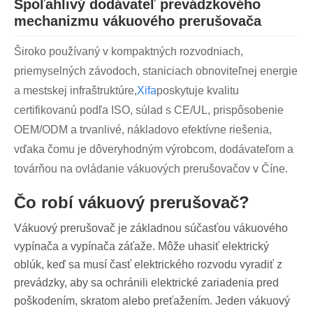
Spoľahlivý dodávateľ prevádzkového
mechanizmu vákuového prerušovača
Široko používaný v kompaktných rozvodniach,
priemyselných závodoch, staniciach obnoviteľnej energie
a mestskej infraštruktúre,
Xifa
poskytuje kvalitu
certifikovanú podľa ISO, súlad s CE/UL, prispôsobenie
OEM/ODM a trvanlivé, nákladovo efektívne riešenia,
vďaka čomu je dôveryhodným výrobcom, dodávateľom a
továrňou na ovládanie vákuových prerušovačov v Číne.
Čo robí vákuový prerušovač?
Vákuový prerušovač je základnou súčasťou vákuového
vypínača a vypínača záťaže. Môže uhasiť elektrický
oblúk, keď sa musí časť elektrického rozvodu vyradiť z
prevádzky, aby sa ochránili elektrické zariadenia pred
poškodením, skratom alebo preťažením. Jeden vákuový