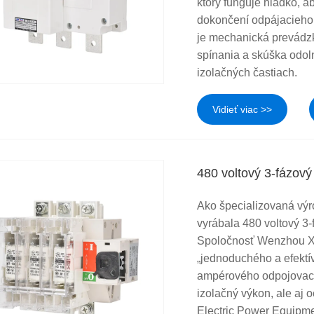
ktorý funguje hladko, 
dokončení odpájacieho 
je mechanická prevádzk
spínania a skúška odol
izolačných častiach.
Vidieť viac >>
480 voltový 3-fázov
Ako špecializovaná výr
vyrábala 480 voltový 3
Spoločnosť Wenzhou XiF
„jednoduchého a efektí
ampérového odpojovacie
izolačný výkon, ale aj 
Electric Power Equipmen