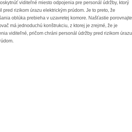
skytnúť viditeľné miesto odpojenia pre personál údržby, ktorý
il pred rizikom úrazu elektrickým prúdom. Je to preto, že
ania oblúka prebieha v uzavretej komore. Našťastie porovnajte
vač má jednoduchú konštrukciu, z ktorej je zrejmé, že je
nia viditeľné, pričom chráni personál údržby pred rizikom úrazu
prúdom.