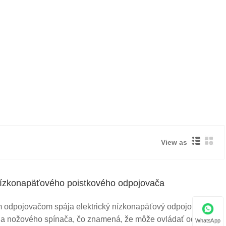
View as
 nízkonapäťového poistkového odpojovača
m odpojovačom spája elektrický nízkonapäťový odpojovač
ky a nožového spínača, čo znamená, že môže ovládať odpojenie
WhatsApp