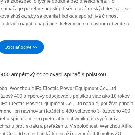
aby sa zabezpečilo rýchle dodanie bez oneskorenia. Po
spínača je potrebné podstúpiť sériu továrenských testov, ako
ová skúška, aby sa overila hladká a spoľahlivá činnosť
nosti voči napätiu napájacej frekvencie na hlavnom obvode a
Odoslať dopyt >>
ý 400 ampérový odpojovací spínač s poistkou
oba, Wenzhou XiFa Electric Power Equipment Co., Ltd
-fázový 400 ampérový odpojovač s poistkou viac ako 10 rokov.
a Electric Power Equipment Co., Ltd naďalej používa princíp
vneho“ pri navrhovaní každého 480 voltového 3-fázového 400
ho spínača nielen preto, aby mal vynikajúci vypínací a
ochranu proti skratu a preťaženiu. V spoločnosti Wenzhou XiFa
t Co., Ltd sa technický tím snaží navrhnúť 480 voltový 3-