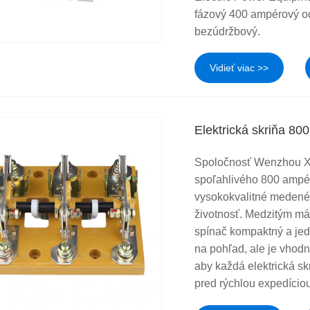
fázový 400 ampérový od
bezúdržbový.
Vidieť viac >>
Elektrická skriňa 80
Spoločnosť Wenzhou Xi
spoľahlivého 800 ampér
vysokokvalitné medené 
životnosť. Medzitým má
spínač kompaktný a jed
na pohľad, ale je vhodn
aby každá elektrická s
pred rýchlou expedício