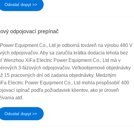
Odoslať dopyt >>
ový odpojovací prepínač
Power Equipment Co., Ltd je odborná továreň na výrobu 480 V
ých odpojovačov. Aby sa zaručila krátka dodacia lehota bez
sť Wenzhou XiFa Electric Power Equipment Co., Ltd má v
érových 3-fázových odpojovačov. Veľkoobjemové objednávky
7 až 15 pracovných dní od zadania objednávky. Medzitým
Fa Electric Power Equipment Co., Ltd mohla prispôsobiť 400
jovací spínač podľa požiadaviek klientov, ako je úroveň
žívania atď.
Odoslať dopyt >>