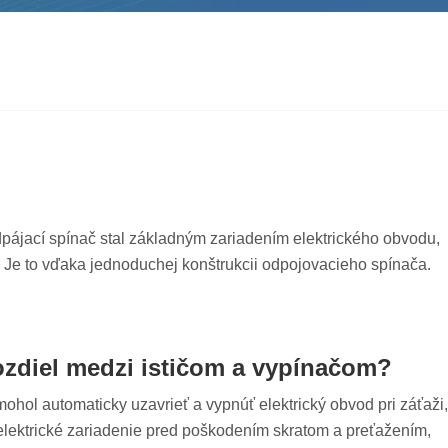
pájací spínač stal základným zariadením elektrického obvodu,
m. Je to vďaka jednoduchej konštrukcii odpojovacieho spínača.
ozdiel medzi ističom a vypínačom?
 mohol automaticky uzavrieť a vypnúť elektrický obvod pri záťaži,
elektrické zariadenie pred poškodením skratom a preťažením,