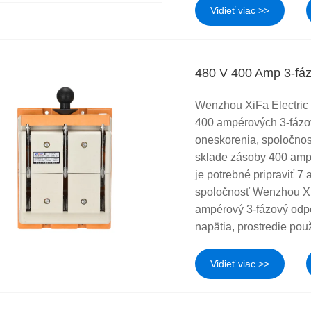
Vidieť viac >>
480 V 400 Amp 3-fáz
Wenzhou XiFa Electric 
400 ampérových 3-fázov
oneskorenia, spoločno
sklade zásoby 400 amp
je potrebné pripraviť 
spoločnosť Wenzhou Xi
ampérový 3-fázový odpo
napätia, prostredie pou
Vidieť viac >>