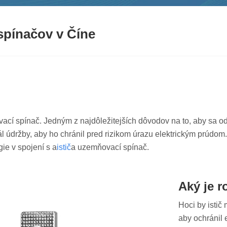
spínačov v Číne
cí spínač. Jedným z najdôležitejších dôvodov na to, aby sa od
ál údržby, aby ho chránil pred rizikom úrazu elektrickým prúdo
ie v spojení s a
istič
a uzemňovací spínač.
Aký je r
Hoci by istič
aby ochránil 