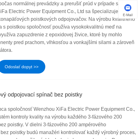
počas normálnej prevádzky a prerušiť prúd v prípade skratu a
Fa Electric Power Equipment Co., Ltd sa špecializuje na
E-Mail
zkonapäťových poistkových odpojovačov. Na výrobu kvalitného
 s poistkou spoločnosť používa vysokokvalitnú meď na
 využíva zapuzdrenie z epoxidovej živice, ktoré by mohlo
nenty pred prachom, vlhkosťou a vonkajšími silami a zároveň
átora.
Odoslať dopyt >>
vý odpojovací spínač bez poistky
obca spoločnosť Wenzhou XiFa Electric Power Equipment Co.,
ystém kontroly kvality na výrobu každého 3-fázového 200
ez poistky. V dielni 3-fázového 200 ampérového
bez poistky budú manažéri kontrolovať každý výrobný proces,