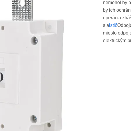
nemohol by po
by ich ochrán
operácia zháš
s a
istič
Odpojo
miesto odpoje
elektrickým 