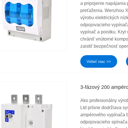
a pripojenie napájania 
preťaženia. Wenzhou Xi
výrobu elektrických ní
odpojovacieho vypínača
vypínač a poistku. Kryt
chrániť vnútorné kompo
zaistiť bezpečnosť oper
Vidieť viac >>
3-fázový 200 ampéro
Ako profesionálny výr
Ltd prísne dodržiava s
ampérového vypínača b
odpojovacieho spínača 