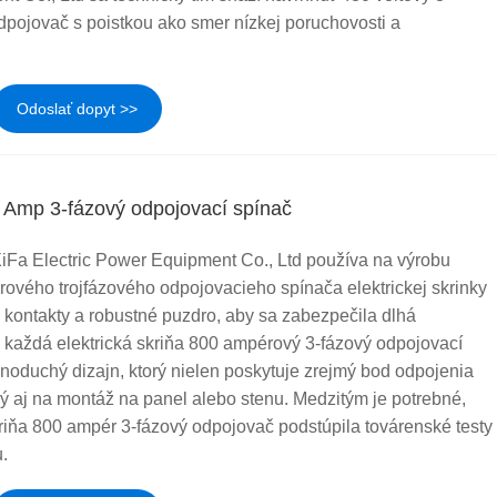
pojovač s poistkou ako smer nízkej poruchovosti a
Odoslať dopyt >>
0 Amp 3-fázový odpojovací spínač
Fa Electric Power Equipment Co., Ltd používa na výrobu
ového trojfázového odpojovacieho spínača elektrickej skrinky
kontakty a robustné puzdro, aby sa zabezpečila dlhá
 každá elektrická skriňa 800 ampérový 3-fázový odpojovací
noduchý dizajn, ktorý nielen poskytuje zrejmý bod odpojenia
ý aj na montáž na panel alebo stenu. Medzitým je potrebné,
kriňa 800 ampér 3-fázový odpojovač podstúpila továrenské testy
u.