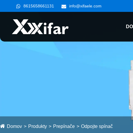
8615658661131
info@xifaele.com
DO
Domov
Produkty
Prepínače
Odpojte spínač