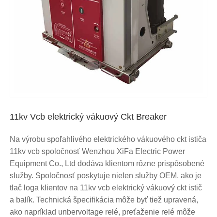
11kv Vcb elektrický vákuový Ckt Breaker
Na výrobu spoľahlivého elektrického vákuového ckt ističa
11kv vcb spoločnosť Wenzhou XiFa Electric Power
Equipment Co., Ltd dodáva klientom rôzne prispôsobené
služby. Spoločnosť poskytuje nielen služby OEM, ako je
tlač loga klientov na 11kv vcb elektrický vákuový ckt istič
a balík. Technická špecifikácia môže byť tiež upravená,
ako napríklad unbervoltage relé, preťaženie relé môže