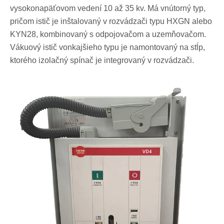
vysokonapäťovom vedení 10 až 35 kv. Má vnútorný typ,
pričom istič je inštalovaný v rozvádzači typu HXGN alebo
KYN28, kombinovaný s odpojovačom a uzemňovačom.
Vákuový istič vonkajšieho typu je namontovaný na stĺp,
ktorého izolačný spínač je integrovaný v rozvádzači.