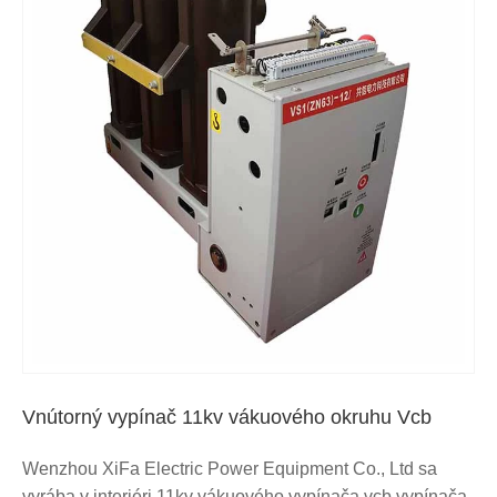
Vnútorný vypínač 11kv vákuového okruhu Vcb
Wenzhou XiFa Electric Power Equipment Co., Ltd sa
vyrába v interiéri 11kv vákuového vypínača vcb vypínača