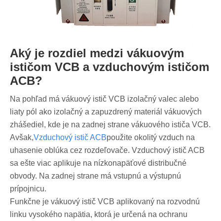
Aký je rozdiel medzi vákuovým
ističom VCB a vzduchovým ističom
ACB?
Na pohľad má vákuový istič VCB izolačný valec alebo
liaty pól ako izolačný a zapuzdrený materiál vákuových
zhášediel, kde je na zadnej strane vákuového ističa VCB.
Avšak,
Vzduchový istič ACB
použite okolitý vzduch na
uhasenie oblúka cez rozdeľovače. Vzduchový istič ACB
sa ešte viac aplikuje na nízkonapäťové distribučné
obvody. Na zadnej strane má vstupnú a výstupnú
prípojnicu.
Funkčne je vákuový istič VCB aplikovaný na rozvodnú
linku vysokého napätia, ktorá je určená na ochranu