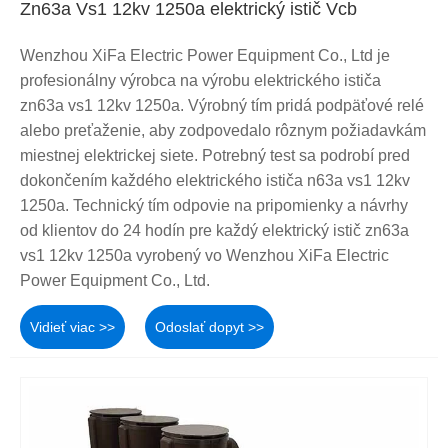
Zn63a Vs1 12kv 1250a elektrický istič Vcb
Wenzhou XiFa Electric Power Equipment Co., Ltd je
profesionálny výrobca na výrobu elektrického ističa
zn63a vs1 12kv 1250a. Výrobný tím pridá podpäťové relé
alebo preťaženie, aby zodpovedalo rôznym požiadavkám
miestnej elektrickej siete. Potrebný test sa podrobí pred
dokončením každého elektrického ističa n63a vs1 12kv
1250a. Technický tím odpovie na pripomienky a návrhy
od klientov do 24 hodín pre každý elektrický istič zn63a
vs1 12kv 1250a vyrobený vo Wenzhou XiFa Electric
Power Equipment Co., Ltd.
Vidieť viac >>
Odoslať dopyt >>