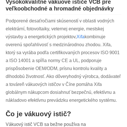
Vysokokvalitné vákuové ističe VCB pre
veľkoobchodné a hromadné objednávky
Podporené desaťročiami skúseností v oblasti vodných
elektrární, fotovoltaiky, veternej energie, mestskej
výstavby a energetických projektov,
Xifa
kombinuje
overenú spoľahlivosť s medzinárodnou zhodou. Xifa,
ktorý sa vyrába podľa certifikovaných procesov ISO 9001
a ISO 14001 a spĺňa normy CE a UL, podporuje
prispôsobenie OEM/ODM, prísnu kontrolu kvality a
dlhodobú životnosť. Ako dôveryhodný výrobca, dodávateľ
a továreň vákuových ističov v Číne pomáha Xifa
globálnym nákupcom dosiahnuť bezpečnú, efektívnu a
nákladovo efektívnu prevádzku energetického systému.
Čo je vákuový istič?
Vákuový istič VCB sa bežne používa na