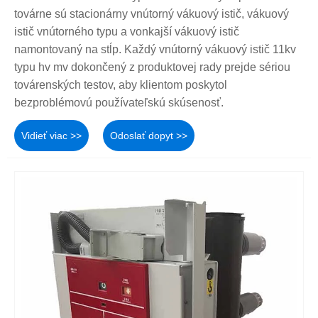
továrne sú stacionárny vnútorný vákuový istič, vákuový
istič vnútorného typu a vonkajší vákuový istič
namontovaný na stĺp. Každý vnútorný vákuový istič 11kv
typu hv mv dokončený z produktovej rady prejde sériou
továrenských testov, aby klientom poskytol
bezproblémovú používateľskú skúsenosť.
Vidieť viac >>
Odoslať dopyt >>