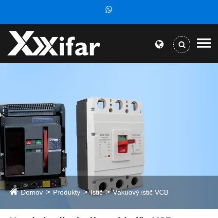
Domov
Produkty
Istič
Vákuový istič VCB