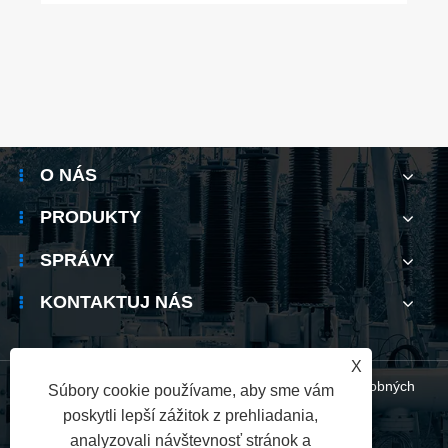
O NÁS
PRODUKTY
SPRÁVY
KONTAKTUJ NÁS
X
Links
|
Sitemap
|
RSS
|
XML
|
Zásady ochrany osobných
Súbory cookie používame, aby sme vám
poskytli lepší zážitok z prehliadania,
údajov
analyzovali návštevnosť stránok a