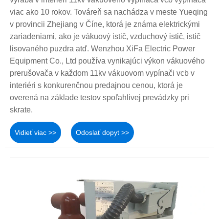
viac ako 10 rokov. Továreň sa nachádza v meste Yueqing
v provincii Zhejiang v Číne, ktorá je známa elektrickými
zariadeniami, ako je vákuový istič, vzduchový istič, istič
lisovaného puzdra atď. Wenzhou XiFa Electric Power
Equipment Co., Ltd používa vynikajúci výkon vákuového
prerušovača v každom 11kv vákuovom vypínači vcb v
interiéri s konkurenčnou predajnou cenou, ktorá je
overená na základe testov spoľahlivej prevádzky pri
skrate.
Vidieť viac >>
Odoslať dopyt >>