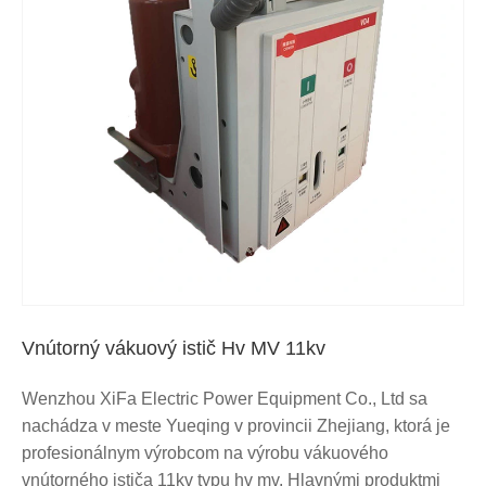
Vnútorný vákuový istič Hv MV 11kv
Wenzhou XiFa Electric Power Equipment Co., Ltd sa
nachádza v meste Yueqing v provincii Zhejiang, ktorá je
profesionálnym výrobcom na výrobu vákuového
vnútorného ističa 11kv typu hv mv. Hlavnými produktmi