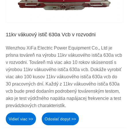
11kv vákuový istič 630a Vcb v rozvodni
Wenzhou XiFa Electric Power Equipment Co., Ltd je
prísna továreň na výrobu 11kv vákuového ističa 630a vcb
v rozvodni. Továreň má viac ako 10 rokov skúseností s
výrobou 11kv vákuového ističa 630a vcb. Dokáže vyrobiť
viac ako 100 kusov 11kv vákuového ističa 630a vcb do
30 pracovných dní. Každý z 11kv vákuového ističa 630a
vcb bude pred dodaním podrobený továrenským testom,
ako je test výdržného napätia napájacej frekvencie a test
prevádzkových charakteristík.
Vidieť viac >>
Odoslať dopyt >>