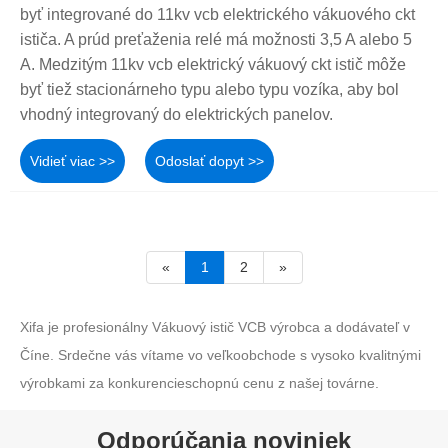
byť integrované do 11kv vcb elektrického vákuového ckt
ističa. A prúd preťaženia relé má možnosti 3,5 A alebo 5
A. Medzitým 11kv vcb elektrický vákuový ckt istič môže
byť tiež stacionárneho typu alebo typu vozíka, aby bol
vhodný integrovaný do elektrických panelov.
Vidieť viac >>
Odoslať dopyt >>
«
1
2
»
Xifa je profesionálny Vákuový istič VCB výrobca a dodávateľ v
Číne. Srdečne vás vítame vo veľkoobchode s vysoko kvalitnými
výrobkami za konkurencieschopnú cenu z našej továrne.
Odporúčania noviniek